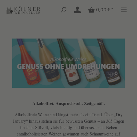
Zum Hauptinhalt springen
Zum Hauptinhalt springen
0,00 € *
Alkoholfrei. Anspruchsvoll. Zeitgemäß.
Text überspringen
Alkoholfreie Weine sind längst mehr als ein Trend. Über „Dry
January“ hinaus stehen sie für bewussten Genuss – an 365 Tagen
im Jahr. Stilvoll, vielschichtig und überraschend. Neben
entalkoholisierten Weinen gewinnen auch Schaumweine auf