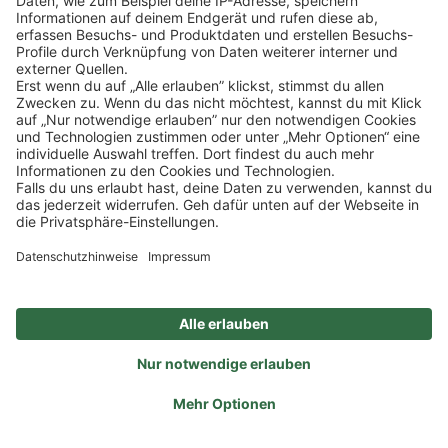
0221 / 13 97 28 - 0
info@koelner-weinkeller.de
Schnellzugriff
ZAHLUNGSMETHODEN
SOCIAL
NEWSLETTER