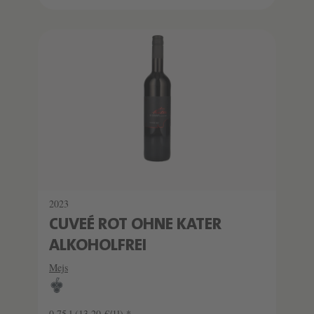
2023
CUVEÉ ROT OHNE KATER
ALKOHOLFREI
Mejs
0.75 l
(13,20 €/1l) *