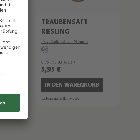
ÖNER
TRAUBENSAFT
RIESLING
Privatkelterei van Nahmen
0.75 l
(7,93 €/1l) *
5,95 €
B
IN DEN WARENKORB
Lebensmittelhinweise