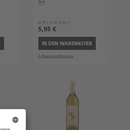
0.75 l
(7,93 €/1l) *
5,95 €
B
IN DEN WARENKORB
Lebensmittelhinweise