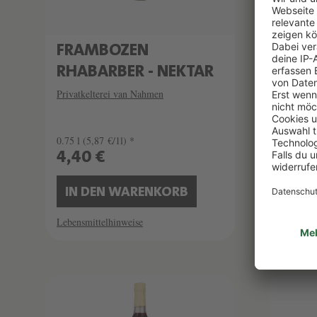
FRAMBOZEN
TRA
RHABARBER - NEKTAR
DOR
Privatkelterei van Nahmen
Privatke
0.75 l
(5,87 €/1l) *
0.75 l
(7
4,40 €
5,90
IN DEN WARENKORB
IN 
Lebensmittelhinweise
Lebensmi