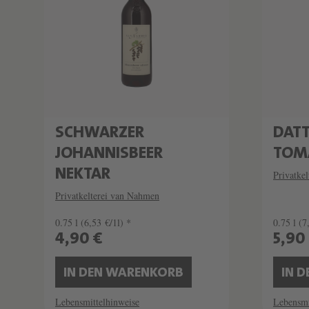
SCHWARZER
DATT
JOHANNISBEER
TOM
NEKTAR
Privatke
Privatkelterei van Nahmen
0.75 l
(6,53 €/1l) *
0.75 l
(7
4,90 €
5,90
IN DEN WARENKORB
IN 
Lebensmittelhinweise
Lebensmi