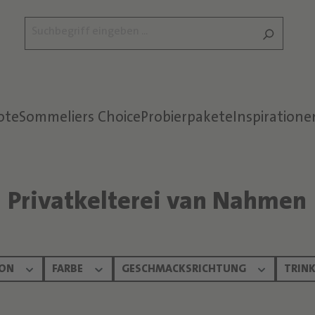
ote
Sommeliers Choice
Probierpakete
Inspiratione
Privatkelterei van Nahmen
ION
FARBE
GESCHMACKSRICHTUNG
TRINK