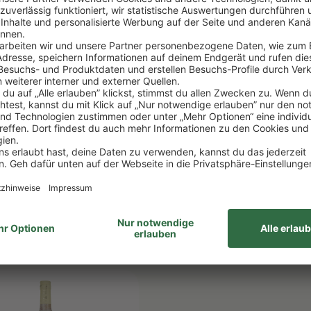
UBENSAFT
APFELSAFT "SCH
NFELDER
VON BOSKOOP"
lterei van Nahmen
Privatkelterei van Nahmen
,87 €/1l) *
0.75 l
(6,53 €/1l) *
 €
4,90 €
DEN WARENKORB
IN DEN WARENKOR
ttelhinweise
Lebensmittelhinweise