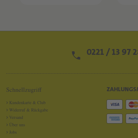
0221 / 13 97 2
Schnellzugriff
ZAHLUNGS
Kundenkarte & Club
Widerruf & Rückgabe
Versand
Über uns
Jobs