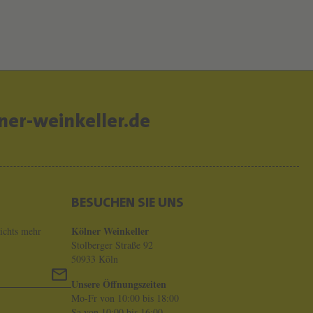
er-weinkeller.de
BESUCHEN SIE UNS
Kölner Weinkeller
ichts mehr
Stolberger Straße 92
50933 Köln
Unsere Öffnungszeiten
Mo-Fr von 10:00 bis 18:00
Sa von 10:00 bis 16:00