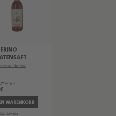
ERINO
ATENSAFT
lterei van Nahmen
,87 €/1l) *
 €
DEN WARENKORB
ttelhinweise