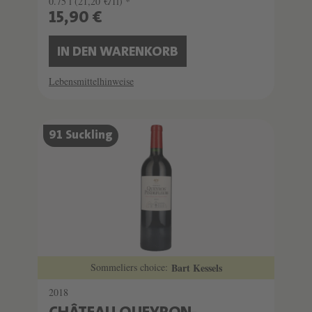
0.75 l
(21,20 €/1l) *
15,90 €
IN DEN WARENKORB
Lebensmittelhinweise
91 Suckling
Sommeliers choice:
Bart Kessels
2018