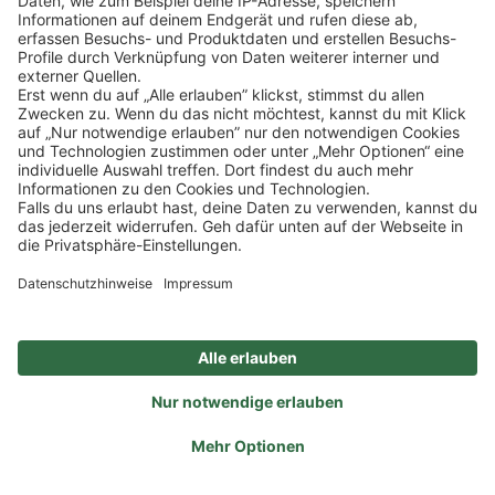
Sommeliers choice:
Oliver Bartmann
2021
BISKERO CHIANTI RISERVA
Salcheto
0.75 l
(18,53 €/1l) *
13,90 €
IN DEN WARENKORB
Lebensmittelhinweise
90 Falstaff Top Value