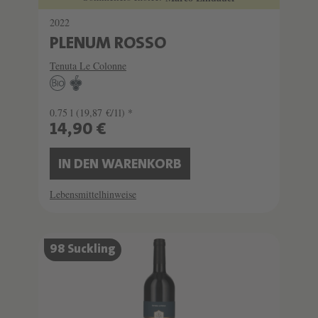
2022
PLENUM ROSSO
Tenuta Le Colonne
0.75 l
(19,87 €/1l) *
14,90 €
IN DEN WARENKORB
Lebensmittelhinweise
SCHATZKAMMER
98 Suckling
LIMITIERT