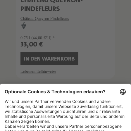
CHÂTEAU QUEYRON-
PINDEFLEURS
Château Queyron Pindefleurs
0.75 l
(44,00 €/1l) *
33,00 €
IN DEN WARENKORB
Lebensmittelhinweise