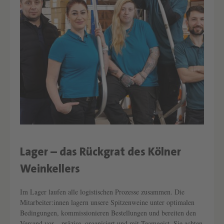
Lager – das Rückgrat des Kölner
Text überspringen
Weinkellers
Im Lager laufen alle logistischen Prozesse zusammen. Die
Mitarbeiter:innen lagern unsere Spitzenweine unter optimalen
Bedingungen, kommissionieren Bestellungen und bereiten den
Versand vor – präzise, organisiert und mit Teamgeist. Sie achten