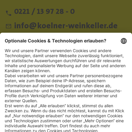
0221 / 13 97 28 - 0
info@koelner-weinkeller.de
Schnellzugriff
ZAHLUNGSMETHODEN
SOCIAL
NEWSLETTER
BESUCHEN SIE UNS