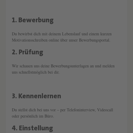
1. Bewerbung
Text überspringen
Du bewirbst dich mit deinem Lebenslauf und einem kurzen
Motivationsschreiben online über unser Bewerbungsportal.
2. Prüfung
Text überspringen
Wir schauen uns deine Bewerbungsunterlagen an und melden
uns schnellstmöglich bei dir.
3. Kennenlernen
Text überspringen
Du stellst dich bei uns vor – per Telefoninterview, Videocall
oder persönlich im Büro.
4. Einstellung
Text überspringen