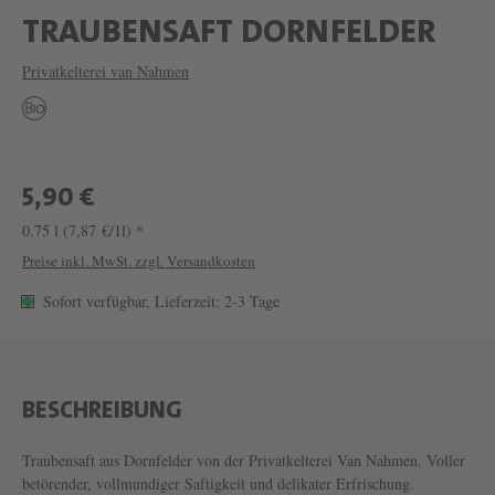
W
TRAUBENSAFT DORNFELDER
E
Privatkelterei van Nahmen
I
N
T
R
5,90 €
A
0.75 l
(7,87 €/1l) *
U
Preise inkl. MwSt. zzgl. Versandkosten
B
Sofort verfügbar, Lieferzeit: 2-3 Tage
E
N
S
BESCHREIBUNG
A
F
Traubensaft aus Dornfelder von der Privatkelterei Van Nahmen. Voller
betörender, vollmundiger Saftigkeit und delikater Erfrischung.