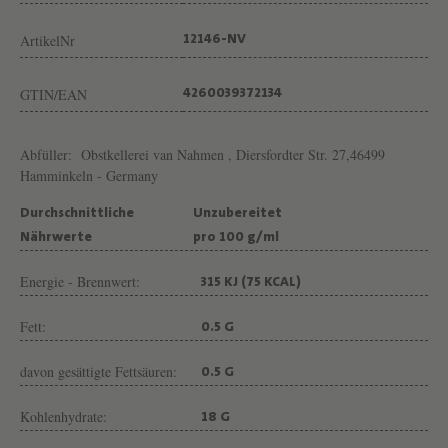
E
I
ArtikelNr
12146-NV
N
G
GTIN/EAN
4260039372134
U
T
Abfüller:
Obstkellerei van Nahmen , Diersfordter Str. 27,46499
Hamminkeln - Germany
P
R
Durchschnittliche
Unzubereitet
I
Nährwerte
pro 100 g/ml
V
Energie - Brennwert:
315 KJ (75 KCAL)
A
Fett:
T
0.5 G
K
davon gesättigte Fettsäuren:
0.5 G
E
Kohlenhydrate:
L
18 G