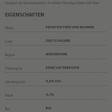
T
Geeignet als Speisenbegleiter zu milden Fleischgerichten und Käse.
D
O
EIGENSCHAFTEN
R
Marke
PRIVATKELTEREI VAN NAHMEN
N
F
Land
DEUTSCHLAND
E
L
Region
NIEDERRHEIN
D
E
Unterregion
KEINE UNTERREGION
R
Alkoholgehalt
V
0,0% VOL
O
Inhalt
0,75L
N
W
Bio
BIO