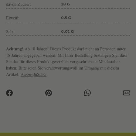
T
davon Zucker:
18 G
E
Eiweiß:
R
0.5 G
E
Salz:
0.01 G
I
V
Achtung!
Ab 18 Jahren! Dieses Produkt darf nicht an Personen unter
A
18 Jahren abgegeben werden. Mit Ihrer Bestellung bestätigen Sie, dass
Sie das für dieses Produkt gesetzlich vorgeschriebene Mindestalter
N
haben. Bitte seien Sie verantwortungsvoll im Umgang mit diesem
N
Artikel.
AuszugJuSchG
A
H
M
E
N