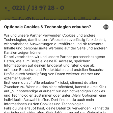
0221 / 13 97 28 - 0
info@koelner-weinkeller.de
Schnellzugriff
ZAHLUNGSMETHODEN
SOCIAL
NEWSLETTER
BESUCHEN SIE UNS