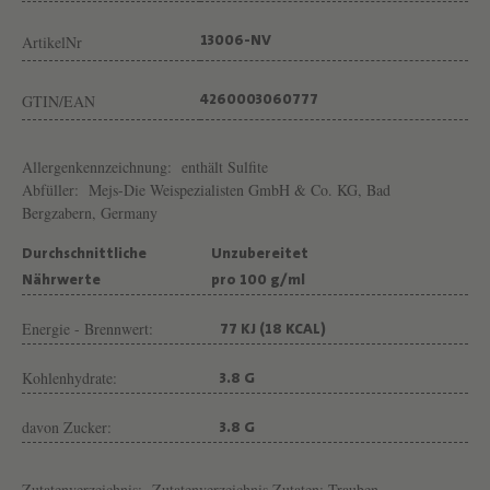
ArtikelNr
13006-NV
GTIN/EAN
4260003060777
Allergenkennzeichnung:
enthält Sulfite
Abfüller:
Mejs-Die Weispezialisten GmbH & Co. KG, Bad
Bergzabern, Germany
Durchschnittliche
Unzubereitet
Nährwerte
pro 100 g/ml
Energie - Brennwert:
77 KJ (18 KCAL)
Kohlenhydrate:
3.8 G
davon Zucker:
3.8 G
Zutatenverzeichnis:
Zutatenverzeichnis Zutaten: Trauben,