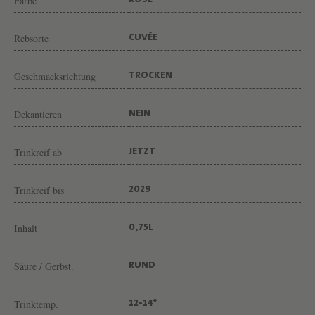
V
Farbe
ROSE
O
Rebsorte
CUVÉE
N
W
Geschmacksrichtung
TROCKEN
E
I
Dekantieren
NEIN
N
G
Trinkreif ab
JETZT
U
T
Trinkreif bis
2029
M
Inhalt
0,75L
E
J
Säure / Gerbst.
RUND
S
Trinktemp.
12-14°