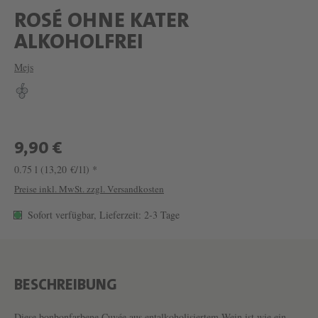
ROSÉ OHNE KATER
W
ALKOHOLFREI
E
Mejs
I
N
R
O
9,90 €
S
0.75 l
(13,20 €/1l) *
É
Preise inkl. MwSt. zzgl. Versandkosten
O
Sofort verfügbar, Lieferzeit: 2-3 Tage
H
N
E
BESCHREIBUNG
K
Diese bonbonfarbene Cuvée aus entalkoholisiertem Wein ist wie ein