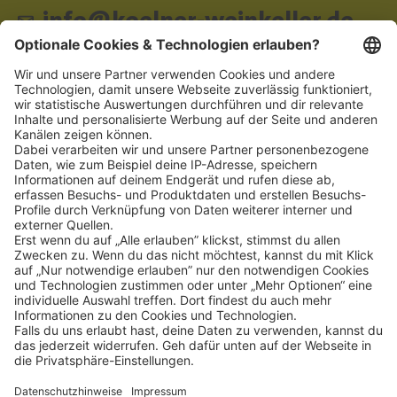
info@koelner-weinkeller.de
Schnellzugriff
ZAHLUNGSMETHODEN
SOCIAL
NEWSLETTER
BESUCHEN SIE UNS
Alle Preise inkl. gesetzl. Mehrwertsteuer zzgl.
Versandkosten
und ggf.
Nachnahmegebühren, wenn nicht anders angegeben.