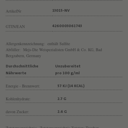
I
N
ArtikelNr
13015-NV
G
U
GTIN/EAN
4260003061743
T
M
Allergenkennzeichnung:
enthält Sulfite
Abfüller:
Mejs-Die Weispezialisten GmbH & Co. KG, Bad
E
Bergzabern, Germany
J
Durchschnittliche
Unzubereitet
S
Nährwerte
pro 100 g/ml
Energie - Brennwert:
57 KJ (14 KCAL)
Kohlenhydrate:
2.7 G
davon Zucker:
2.6 G
Zutatenverzeichnis:
Zutatenverzeichnis Zutaten: Trauben,