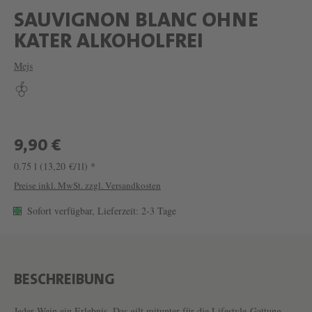
SAUVIGNON BLANC OHNE
W
KATER ALKOHOLFREI
E
Mejs
I
N
S
A
9,90 €
U
0.75 l
(13,20 €/1l) *
V
Preise inkl. MwSt. zzgl. Versandkosten
I
Sofort verfügbar, Lieferzeit: 2-3 Tage
G
N
O
BESCHREIBUNG
N
Jeder Wein ein Erlebnis. Das gilt mitunter für die Lifestyle-Gattung