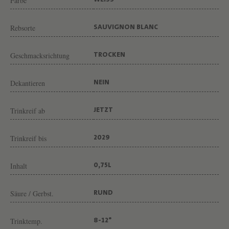
L
Farbe
WEISS
K
Rebsorte
SAUVIGNON BLANC
O
H
Geschmacksrichtung
TROCKEN
O
L
Dekantieren
NEIN
F
R
Trinkreif ab
JETZT
E
I
Trinkreif bis
2029
V
Inhalt
0,75L
O
N
Säure / Gerbst.
RUND
W
E
Trinktemp.
8-12°