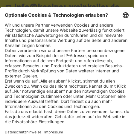
info@koelner-weinkeller.de
Schnellzugriff
ZAHLUNGSMETHODEN
SOCIAL
NEWSLETTER
BESUCHEN SIE UNS
Alle Preise inkl. gesetzl. Mehrwertsteuer zzgl.
Versandkosten
und ggf.
Nachnahmegebühren, wenn nicht anders angegeben.