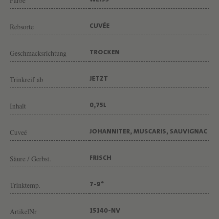
R
Farbe
WEISS
E
Rebsorte
CUVÉE
I
V
Geschmacksrichtung
TROCKEN
O
N
Trinkreif ab
JETZT
W
E
Inhalt
0,75L
I
N
Cuveé
JOHANNITER, MUSCARIS, SAUVIGNAC
G
Säure / Gerbst.
FRISCH
U
T
Trinktemp.
7-9°
Z
U
ArtikelNr
15140-NV