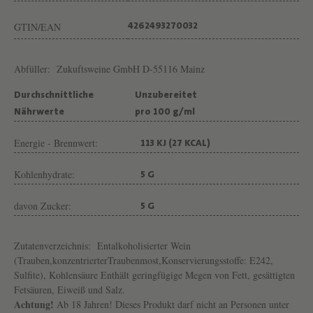
K
U
GTIN/EAN
4262493270032
N
F
Abfüller:
Zukuftsweine GmbH D-55116 Mainz
T
Durchschnittliche
Unzubereitet
S
Nährwerte
pro 100 g/ml
W
Energie - Brennwert:
113 KJ (27 KCAL)
E
I
Kohlenhydrate:
5 G
N
davon Zucker:
5 G
E
Zutatenverzeichnis:
Entalkoholisierter Wein
(Trauben,konzentrierterTraubenmost,Konservierungsstoffe: E242,
Sulfite), Kohlensäure Enthält geringfügige Megen von Fett, gesättigten
Fetsäuren, Eiweiß und Salz.
Achtung!
Ab 18 Jahren! Dieses Produkt darf nicht an Personen unter