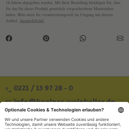
18 Jahren abgegeben werden. Mit Ihrer Bestellung bestätigen Sie, dass
Sie das für dieses Produkt gesetzlich vorgeschriebene Mindestalter
haben. Bitte seien Sie verantwortungsvoll im Umgang mit diesem
Artikel.
AuszugJuSchG
0221 / 13 97 28 - 0
info@koelner-weinkeller.de
Schnellzugriff