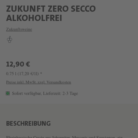
ZUKUNFT ZERO SECCO
W
ALKOHOLFREI
E
Zukunftsweine
I
N
Z
U
12,90 €
K
0.75 l
(17,20 €/1l) *
U
Preise inkl. MwSt. zzgl. Versandkosten
N
Sofort verfügbar, Lieferzeit: 2-3 Tage
F
T
Z
BESCHREIBUNG
E
Rheinhessische Cuvée aus Johanniter, Muscaris und Sauvignon, ein