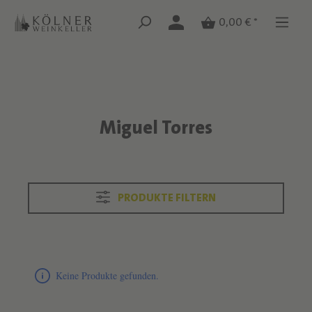
Zum Hauptinhalt springen
Zum Hauptinhalt springen
0,00 € *
Miguel Torres
Text überspringen
PRODUKTE FILTERN
Produktliste überspringen
Keine Produkte gefunden.