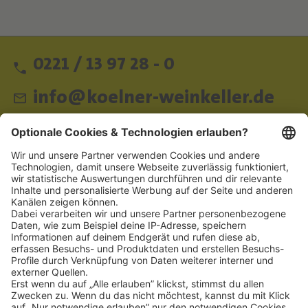
0221 / 13 97 28 - 0
info@koelner-weinkeller.de
Schnellzugriff
ZAHLUNGSMETHODEN
SOCIAL
NEWSLETTER