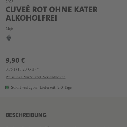
2023
CUVEÉ ROT OHNE KATER
W
ALKOHOLFREI
E
Mejs
I
N
C
U
9,90 €
V
0.75 l
(13,20 €/1l) *
E
Preise inkl. MwSt. zzgl. Versandkosten
É
Sofort verfügbar, Lieferzeit: 2-3 Tage
R
O
T
BESCHREIBUNG
O