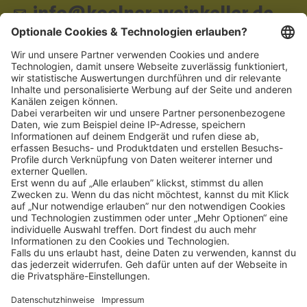
info@koelner-weinkeller.de
Schnellzugriff
ZAHLUNGSMETHODEN
SOCIAL
NEWSLETTER
BESUCHEN SIE UNS
Alle Preise inkl. gesetzl. Mehrwertsteuer zzgl.
Versandkosten
und ggf.
Nachnahmegebühren, wenn nicht anders angegeben.