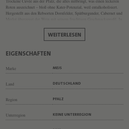
H
Trockene Cuvée aus der Pfalz, die alles mitbringt, was einen leckeren
Roten auszeichnet – bloß ohne Kater-Potenzial, weil entalkoholisiert.
N
Hergestellt aus den Rebsorten Dornfelder, Spätburgunder, Cabernet und
E
Merlot überzeugt der Wein mit seinem fruchtigen Geschmacksprofil. In
der Nase intensive Aromen von Kirsche, Johannisbeere und Pflaume.
K
Nuancen von Rauch, Leder und Erde verleihen dem Allrounder am
WEITERLESEN
A
Gaumen eine gewisse Tiefe.
T
Produkte mit der Bezeichnung „alkoholfrei“ dürfen laut
E
EIGENSCHAFTEN
Gesetzgeber bis zu 0,5 Prozent Alkohol enthalten.
R
Marke
MEJS
A
L
Land
DEUTSCHLAND
K
O
Region
PFALZ
H
O
Unterregion
KEINE UNTERREGION
L