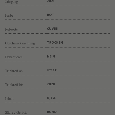
F
Jahrgang
2023
R
Farbe
ROT
E
I
Rebsorte
CUVÉE
V
O
Geschmacksrichtung
TROCKEN
N
W
Dekantieren
NEIN
E
I
Trinkreif ab
JETZT
N
Trinkreif bis
2028
G
U
Inhalt
0,75L
T
M
Säure / Gerbst.
RUND