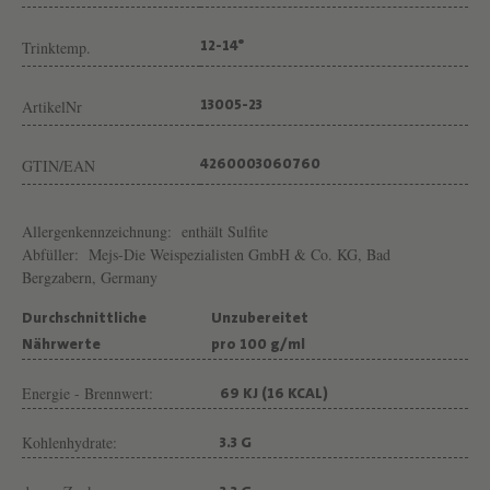
E
J
Trinktemp.
12-14°
S
ArtikelNr
13005-23
GTIN/EAN
4260003060760
Allergenkennzeichnung:
enthält Sulfite
Abfüller:
Mejs-Die Weispezialisten GmbH & Co. KG, Bad
Bergzabern, Germany
Durchschnittliche
Unzubereitet
Nährwerte
pro 100 g/ml
Energie - Brennwert:
69 KJ (16 KCAL)
Kohlenhydrate:
3.3 G