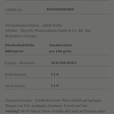
M
E
GTIN/EAN
4260003060814
J
S
Allergenkennzeichnung:
enthält Sulfite
Abfüller:
Mejs-Die Weispezialisten GmbH & Co. KG, Bad
Bergzabern, Germany
Durchschnittliche
Unzubereitet
Nährwerte
pro 100 g/ml
Energie - Brennwert:
16 KJ (66 KCAL)
Kohlenhydrate:
3.1 G
davon Zucker:
3.1 G
Zutatenverzeichnis:
Entalkoholisierter Wein, Enthält geringfügige
Mengen von Fett, gesättigten fettsäuren, Eiweiß und Salz
Achtung!
Ab 18 Jahren! Dieses Produkt darf nicht an Personen unter