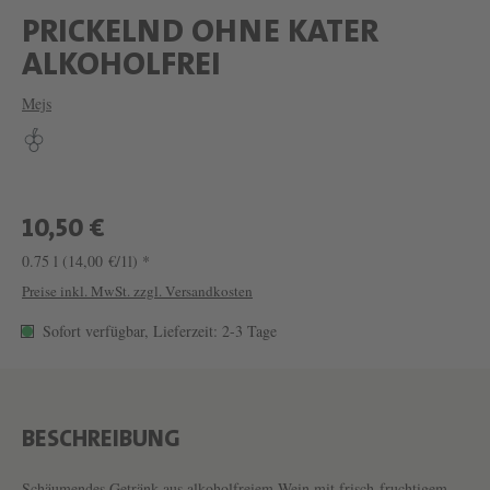
PRICKELND OHNE KATER
W
ALKOHOLFREI
E
Mejs
I
N
P
R
10,50 €
I
0.75 l
(14,00 €/1l) *
C
Preise inkl. MwSt. zzgl. Versandkosten
K
Sofort verfügbar, Lieferzeit: 2-3 Tage
E
L
N
BESCHREIBUNG
D
Schäumendes Getränk aus alkoholfreiem Wein mit frisch-fruchtigem,