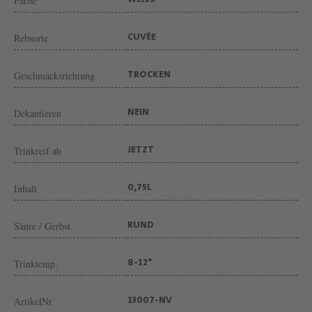
L
Farbe
WEISS
F
Rebsorte
CUVÉE
R
E
Geschmacksrichtung
TROCKEN
I
V
Dekantieren
NEIN
O
N
Trinkreif ab
JETZT
W
E
Inhalt
0,75L
I
Säure / Gerbst.
RUND
N
G
Trinktemp.
8-12°
U
T
ArtikelNr
13007-NV