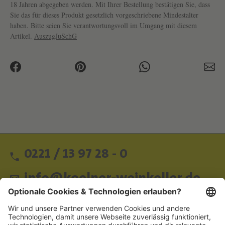
18 Jahren abgegeben werden. Mit Ihrer Bestellung bestätigen Sie, dass
Sie das für dieses Produkt gesetzlich vorgeschriebene Mindestalter
haben. Bitte seien Sie verantwortungsvoll im Umgang mit diesem
Artikel.
AuszugJuSchG
0221 / 13 97 28 - 0
info@koelner-weinkeller.de
Schnellzugriff