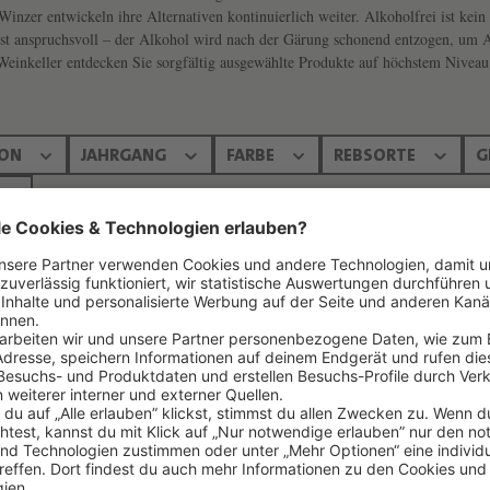
Winzer entwickeln ihre Alternativen kontinuierlich weiter. Alkoholfrei ist kein
 ist anspruchsvoll – der Alkohol wird nach der Gärung schonend entzogen, um
Weinkeller entdecken Sie sorgfältig ausgewählte Produkte auf höchstem Niveau
ION
JAHRGANG
FARBE
REBSORTE
G