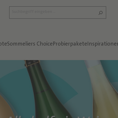
ote
Sommeliers Choice
Probierpakete
Inspiratione