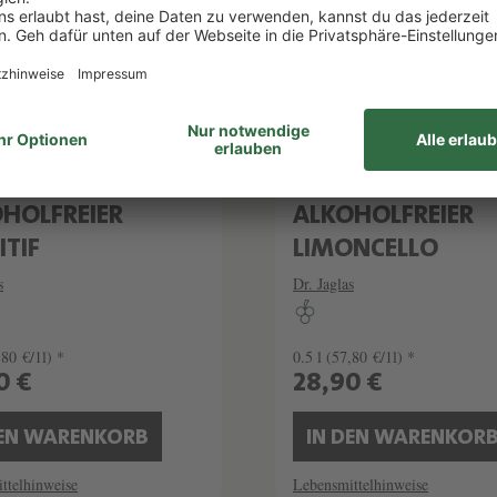
ER HIBISKUS
SAN LIMELLO
HOLFREIER
ALKOHOLFREIER
ITIF
LIMONCELLO
s
Dr. Jaglas
,80 €/1l) *
0.5 l
(57,80 €/1l) *
0 €
28,90 €
DEN WARENKORB
IN DEN WARENKOR
ttelhinweise
Lebensmittelhinweise