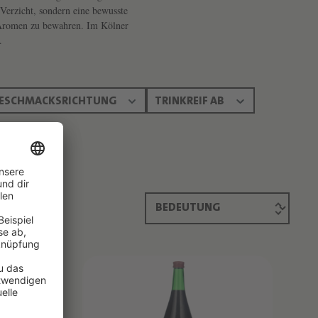
 Verzicht, sondern eine bewusste
 Aromen zu bewahren. Im Kölner
.
ESCHMACKSRICHTUNG
TRINKREIF AB