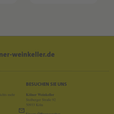
er-weinkeller.de
BESUCHEN SIE UNS
Kölner Weinkeller
ichts mehr
Stolberger Straße 92
50933 Köln
Unsere Öffnungszeiten