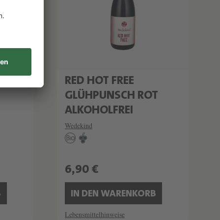
RED HOT FREE
GLÜHPUNSCH ROT
ALKOHOLFREI
Wedekind
6,90 €
B
IN DEN WARENKORB
Lebensmittelhinweise