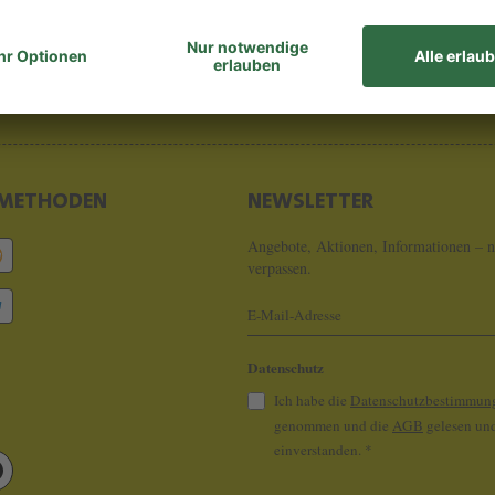
8 - 0
info@koeln
METHODEN
NEWSLETTER
Angebote, Aktionen, Informationen – n
verpassen.
Datenschutz
Ich habe die
Datenschutzbestimmun
genommen und die
AGB
gelesen und
einverstanden.
*