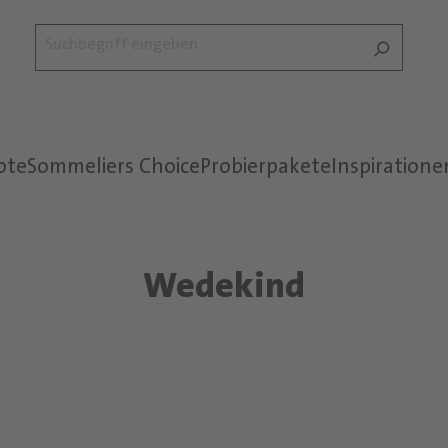
ote
Sommeliers Choice
Probierpakete
Inspiratione
Wedekind