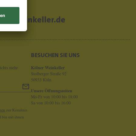
er-weinkeller.de
BESUCHEN SIE UNS
Kölner Weinkeller
ichts mehr
Stolberger Straße 92
50933 Köln
Unsere Öffnungszeiten
Mo-Fr von 10:00 bis 18:00
Sa von 10:00 bis 16:00
gen
zur Kenntnis
 bin mit ihnen