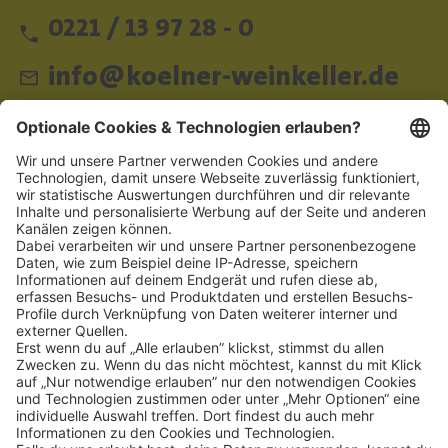
0221 / 13 97 28 - 0
info@koelner-weinkeller.de
Schnellzugriff
ZAHLUNGSMETHODEN
SOCIAL
NEWSLETTER
BESUCHEN SIE UNS