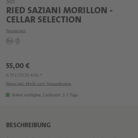
2022
RIED SAZIANI MORILLON -
W
CELLAR SELECTION
E
Neumeister
I
N
R
I
55,00 €
E
0.75 l
(73,33 €/1l) *
D
Preise inkl. MwSt. zzgl. Versandkosten
S
Sofort verfügbar, Lieferzeit: 2-3 Tage
A
Z
I
BESCHREIBUNG
A