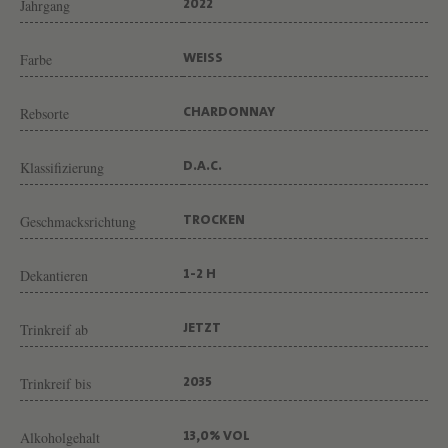
A
Jahrgang
2022
R
Farbe
WEISS
S
E
Rebsorte
CHARDONNAY
L
E
Klassifizierung
D.A.C.
C
T
Geschmacksrichtung
TROCKEN
I
O
Dekantieren
1-2 H
N
Trinkreif ab
JETZT
V
O
Trinkreif bis
2035
N
W
Alkoholgehalt
13,0% VOL