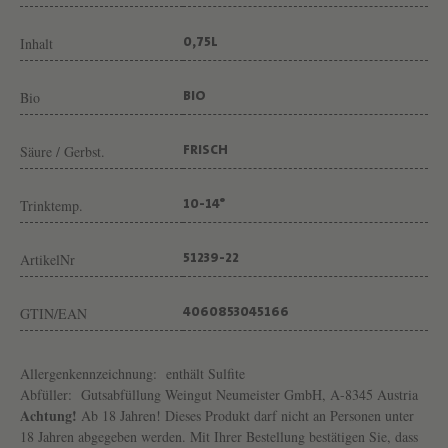
E
I
Inhalt
0,75L
N
G
Bio
BIO
U
Säure / Gerbst.
FRISCH
T
N
Trinktemp.
10-14°
E
U
ArtikelNr
51239-22
M
E
GTIN/EAN
4060853045166
I
S
Allergenkennzeichnung:
enthält Sulfite
Abfüller:
Gutsabfüllung Weingut Neumeister GmbH, A-8345 Austria
T
Achtung!
Ab 18 Jahren! Dieses Produkt darf nicht an Personen unter
E
18 Jahren abgegeben werden. Mit Ihrer Bestellung bestätigen Sie, dass