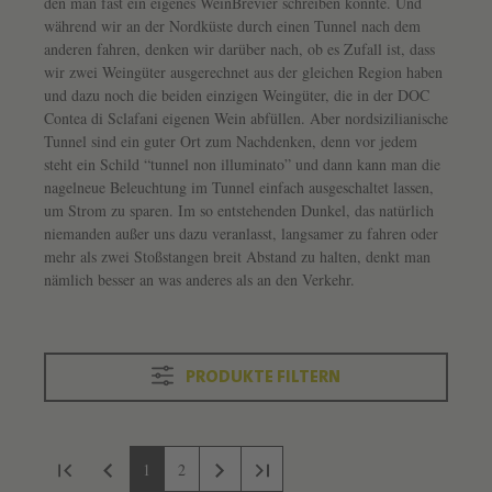
den man fast ein eigenes WeinBrevier schreiben könnte. Und
während wir an der Nordküste durch einen Tunnel nach dem
anderen fahren, denken wir darüber nach, ob es Zufall ist, dass
wir zwei Weingüter ausgerechnet aus der gleichen Region haben
und dazu noch die beiden einzigen Weingüter, die in der DOC
Contea di Sclafani eigenen Wein abfüllen. Aber nordsizilianische
Tunnel sind ein guter Ort zum Nachdenken, denn vor jedem
steht ein Schild “tunnel non illuminato” und dann kann man die
nagelneue Beleuchtung im Tunnel einfach ausgeschaltet lassen,
um Strom zu sparen. Im so entstehenden Dunkel, das natürlich
niemanden außer uns dazu veranlasst, langsamer zu fahren oder
mehr als zwei Stoßstangen breit Abstand zu halten, denkt man
nämlich besser an was anderes als an den Verkehr.
PRODUKTE FILTERN
Seite
Seite
Produktliste überspringen
1
2