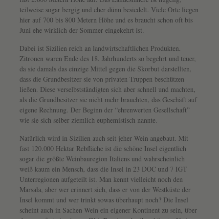
teilweise sogar bergig und eher dünn besiedelt. Viele Orte liegen
hier auf 700 bis 800 Metern Höhe und es braucht schon oft bis
Juni ehe wirklich der Sommer eingekehrt ist.
Dabei ist Sizilien reich an landwirtschaftlichen Produkten.
Zitronen waren Ende des 18. Jahrhunderts so begehrt und teuer,
da sie damals das einzige Mittel gegen die Skorbut darstellten,
dass die Grundbesitzer sie von privaten Truppen beschützen
ließen. Diese verselbstständigten sich aber schnell und machten,
als die Grundbesitzer sie nicht mehr brauchten, das Geschäft auf
eigene Rechnung. Der Beginn der “ehrenwerten Gesellschaft”
wie sie sich selber ziemlich euphemistisch nannte.
Natürlich wird in Sizilien auch seit jeher Wein angebaut. Mit
fast 120.000 Hektar Rebfläche ist die schöne Insel eigentlich
sogar die größte Weinbauregion Italiens und wahrscheinlich
weiß kaum ein Mensch, dass die Insel in 23 DOC und 7 IGT
Unterregionen aufgeteilt ist. Man kennt vielleicht noch den
Marsala, aber wer erinnert sich, dass er von der Westküste der
Insel kommt und wer trinkt sowas überhaupt noch? Die Insel
scheint auch in Sachen Wein ein eigener Kontinent zu sein, über