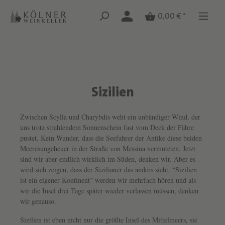
Zum Hauptinhalt springen
Zum Hauptinhalt springen
0,00 € *
Sizilien
Text überspringen
Zwischen Scylla und Charybdis weht ein unbändiger Wind, der
uns trotz strahlendem Sonnenschein fast vom Deck der Fähre
pustet. Kein Wunder, dass die Seefahrer der Antike diese beiden
Meeresungeheuer in der Straße von Messina vermuteten. Jetzt
sind wir aber endlich wirklich im Süden, denken wir. Aber es
wird sich zeigen, dass der Sizilianer das anders sieht. “Sizilien
ist ein eigener Kontinent” werden wir mehrfach hören und als
wir die Insel drei Tage später wieder verlassen müssen, denken
wir genauso.
Sizilien ist eben nicht nur die größte Insel des Mittelmeers, sie