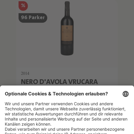
%
96 Parker
2014
NERO D'AVOLA VRUCARA
Feudo Montoni
0.75 l
(99,87 €/1l) *
74,90 €
79,00 €
IN DEN WARENKORB