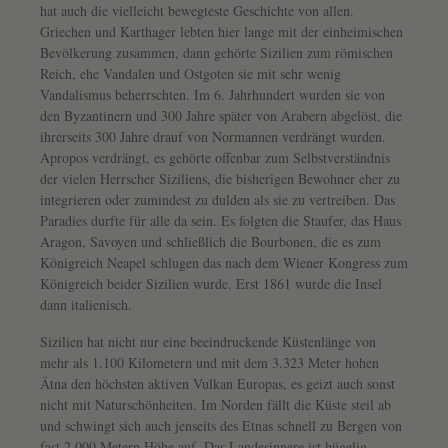
hat auch die vielleicht bewegteste Geschichte von allen.
Griechen und Karthager lebten hier lange mit der einheimischen
Bevölkerung zusammen, dann gehörte Sizilien zum römischen
Reich, ehe Vandalen und Ostgoten sie mit sehr wenig
Vandalismus beherrschten. Im 6. Jahrhundert wurden sie von
den Byzantinern und 300 Jahre später von Arabern abgelöst, die
ihrerseits 300 Jahre drauf von Normannen verdrängt wurden.
Apropos verdrängt, es gehörte offenbar zum Selbstverständnis
der vielen Herrscher Siziliens, die bisherigen Bewohner eher zu
integrieren oder zumindest zu dulden als sie zu vertreiben. Das
Paradies durfte für alle da sein. Es folgten die Staufer, das Haus
Aragon, Savoyen und schließlich die Bourbonen, die es zum
Königreich Neapel schlugen das nach dem Wiener Kongress zum
Königreich beider Sizilien wurde. Erst 1861 wurde die Insel
dann italienisch.
Sizilien hat nicht nur eine beeindruckende Küstenlänge von
mehr als 1.100 Kilometern und mit dem 3.323 Meter hohen
Ätna den höchsten aktiven Vulkan Europas, es geizt auch sonst
nicht mit Naturschönheiten. Im Norden fällt die Küste steil ab
und schwingt sich auch jenseits des Etnas schnell zu Bergen von
fast 2.000 Metern Höhe auf. Das Landesinnere ist hügelig,