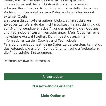
Lebensmittelhinweise
LICELLINO, LIMONCELLO
0.5 l
(38,00 €/1l) *
19,00 €