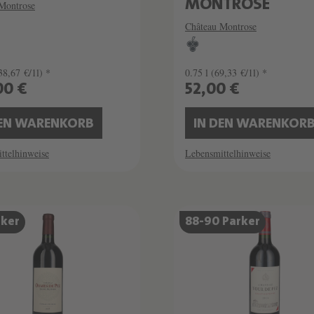
MONTROSE
Montrose
Château Montrose
38,67 €/1l) *
0.75 l
(69,33 €/1l) *
00 €
52,00 €
DEN WARENKORB
IN DEN WARENKOR
ttelhinweise
Lebensmittelhinweise
rker
88-90 Parker