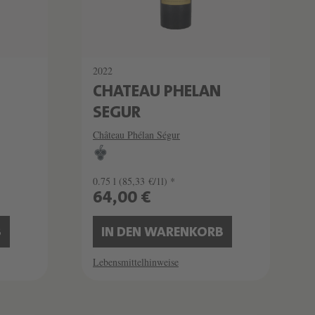
2022
CHATEAU PHELAN
SEGUR
Château Phélan Ségur
0.75 l
(85,33 €/1l) *
64,00 €
B
IN DEN WARENKORB
Lebensmittelhinweise