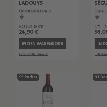
LADOUYS
SÉG
Château Lilian Ladouys
Château 
0.75 l
(33,20 €/1l) *
0.75 l
(7
24,90 €
56,0
IN DEN WARENKORB
IN 
Lebensmittelhinweise
Lebensmi
93 Parker
91 De