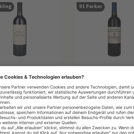
kling
91 Parker
2016
TEAU CAPBERN
CHÂTEAU TOUR D
MARBUZET
Capbern
Château Haut-Marbuzet
2,53 €/1l) *
0.75 l
(42,67 €/1l) *
0 €
32,00 €