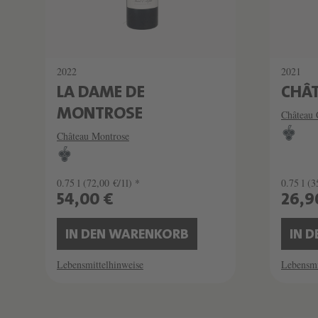
2022
2021
LA DAME DE
CHÂ
MONTROSE
Château 
Château Montrose
0.75 l
(72,00 €/1l) *
0.75 l
(3
54,00 €
26,9
IN DEN WARENKORB
IN 
Lebensmittelhinweise
Lebensmi