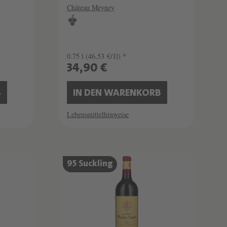
Château Meyney
0.75 l
(46,53 €/1l) *
34,90 €
B
IN DEN WARENKORB
Lebensmittelhinweise
95 Suckling