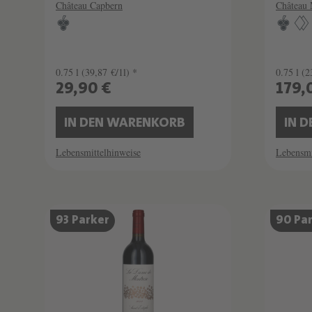
Château Capbern
Château 
0.75 l
(39,87 €/1l) *
0.75 l
(2
29,90 €
179,
IN DEN WARENKORB
IN 
Lebensmittelhinweise
Lebensmi
93 Parker
90 Pa