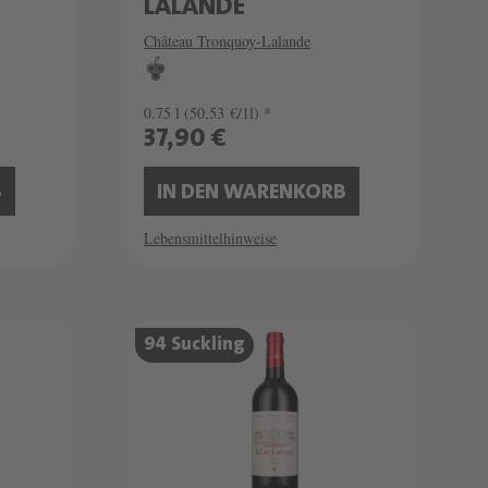
LALANDE
Château Tronquoy-Lalande
0.75 l
(50,53 €/1l) *
37,90 €
B
IN DEN WARENKORB
Lebensmittelhinweise
94 Suckling