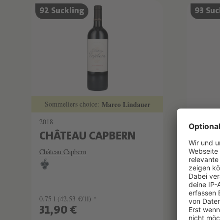
92 Suckling
93 Suc
Sommeliers choice:
Marco Lindauer
2018
2020
CHÂTEAU CAPBERN
CHÂ
Château Capbern
Château 
0.75 l
(42,53 €/1l) *
0.75 l
(4
31,90 €
31,9