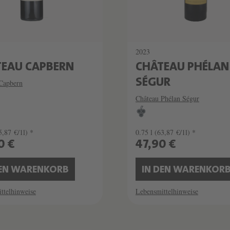
2023
TEAU CAPBERN
CHÂTEAU PHÉLAN
SÉGUR
Capbern
Château Phélan Ségur
5,87 €/1l) *
0.75 l
(63,87 €/1l) *
0 €
47,90 €
DEN WARENKORB
IN DEN WARENKOR
ttelhinweise
Lebensmittelhinweise