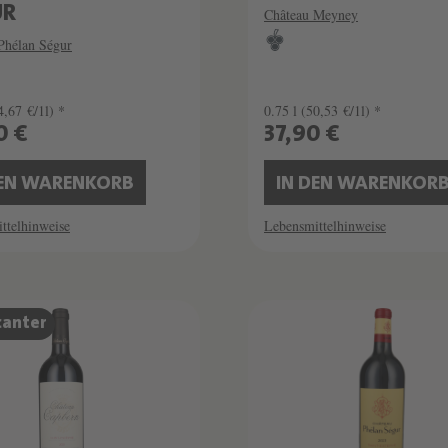
UR
Château Meyney
Phélan Ségur
4,67 €/1l) *
0.75 l
(50,53 €/1l) *
0 €
37,90 €
DEN WARENKORB
IN DEN WARENKOR
ttelhinweise
Lebensmittelhinweise
canter