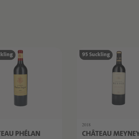
kling
95 Suckling
2018
EAU PHÉLAN
CHÂTEAU MEYNE