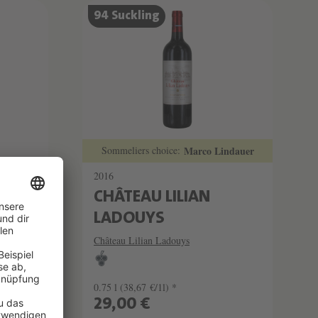
94 Suckling
Sommeliers choice:
Marco Lindauer
2016
E
CHÂTEAU LILIAN
LADOUYS
Château Lilian Ladouys
0.75 l
(38,67 €/1l) *
29,00 €