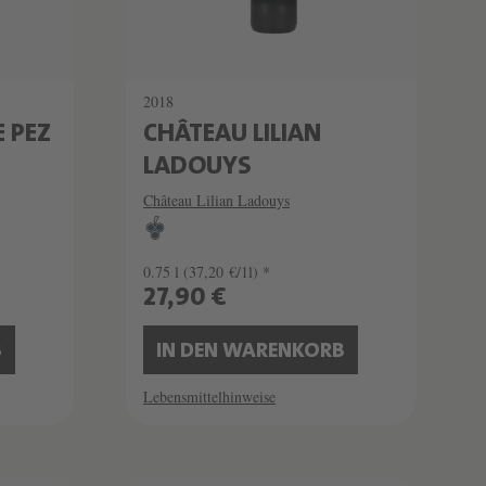
2018
 PEZ
CHÂTEAU LILIAN
LADOUYS
Château Lilian Ladouys
0.75 l
(37,20 €/1l) *
27,90 €
B
IN DEN WARENKORB
Lebensmittelhinweise