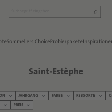
ote
Sommeliers Choice
Probierpakete
Inspiratione
Saint-Estèphe
ION
JAHRGANG
FARBE
REBSORTE
G
:
PREIS