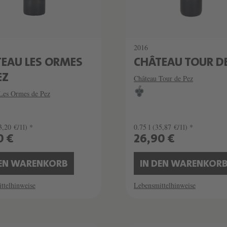
2016
EAU LES ORMES
CHÂTEAU TOUR DE
EZ
Château Tour de Pez
Les Ormes de Pez
3,20 €/1l) *
0.75 l
(35,87 €/1l) *
0 €
26,90 €
DEN WARENKORB
IN DEN WARENKOR
ttelhinweise
Lebensmittelhinweise