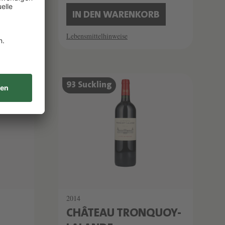
B
IN DEN WARENKORB
Lebensmittelhinweise
93 Suckling
2014
CHÂTEAU TRONQUOY-