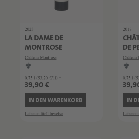
2023
2018
LA DAME DE
CHÂT
MONTROSE
DE P
Château Montrose
Château 
0.75 l
(53,20 €/1l) *
0.75 l
(5
39,90 €
39,9
IN DEN WARENKORB
IN 
Lebensmittelhinweise
Lebensmi