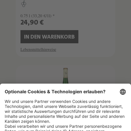
0.75 l
(33,20 €/1l) *
24,90 €
IN DEN WARENKORB
Lebensmittelhinweise