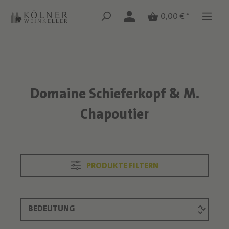
Zum Hauptinhalt springen
Zum Hauptinhalt springen
0,00 € *
Domaine Schieferkopf & M.
Text überspringen
Chapoutier
PRODUKTE FILTERN
Produktliste überspringen