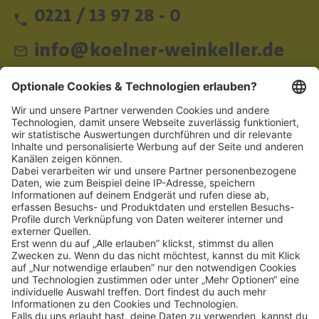
0221 / 13 97 28 - 0
info@koelner-weinkeller.de
Schnellzugriff
ZAHLUNGSMETHODEN
SOCIAL
NEWSLETTER
BESUCHEN SIE UNS
Alle Preise inkl. gesetzl. Mehrwertsteuer zzgl.
Versandkosten
und ggf.