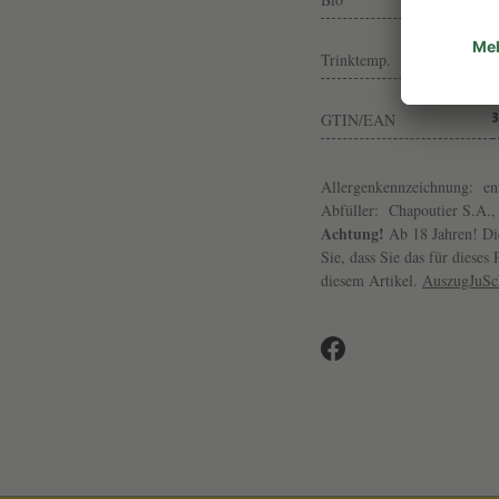
Trinktemp.
GTIN/EAN
Allergenkennzeichnung:
en
Abfüller:
Chapoutier S.A.,
Achtung!
Ab 18 Jahren! Die
Sie, dass Sie das für diese
diesem Artikel.
AuszugJuS