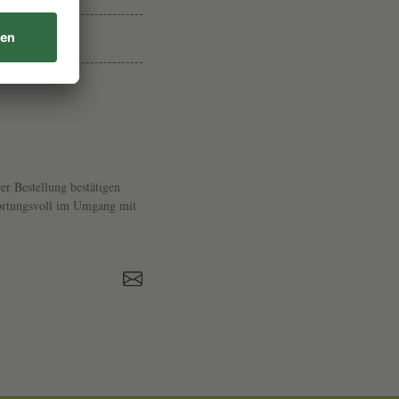
U
T
D
O
M
A
I
er Bestellung bestätigen
N
twortungsvoll im Umgang mit
E
S
C
H
I
E
F