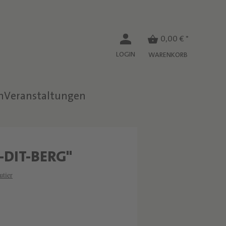
0,00 € *
LOGIN
WARENKORB
n
Veranstaltungen
W
-DIT-BERG"
E
tier
I
N
R