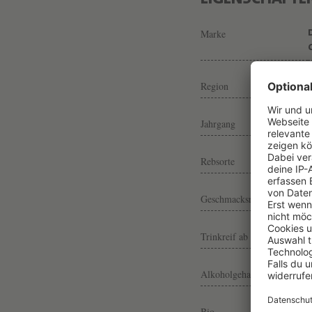
Marke
Region
Jahrgang
Rebsorte
Geschmacksrichtung
Trinkreif ab
Alkoholgehalt
Bio