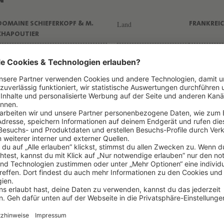
Land
DOMAINE SCHIEFERKOPF & M.
FRANKREI
CHAPOUTIER
Unterregion
ELSASS
KEINE UN
Farbe
2022
WEISS
Klassifizierung
RIESLING
AUSLESE
Dekantieren
TROCKEN
1-2 H
Trinkreif bis
JETZT
2029
Inhalt
14,0% VOL
0,75L
Säure / Gerbst.
BIO
GEREIFT