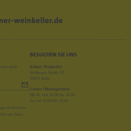
E
R
er-weinkeller.de
K
O
P
F
BESUCHEN SIE UNS
&
M
Kölner Weinkeller
ichts mehr
Stolberger Straße 92
.
50933 Köln
C
Unsere Öffnungszeiten
H
Mo-Fr von 10:00 bis 18:00
Sa von 10:00 bis 16:00
A
gen
zur Kenntnis
P
 bin mit ihnen
O
U