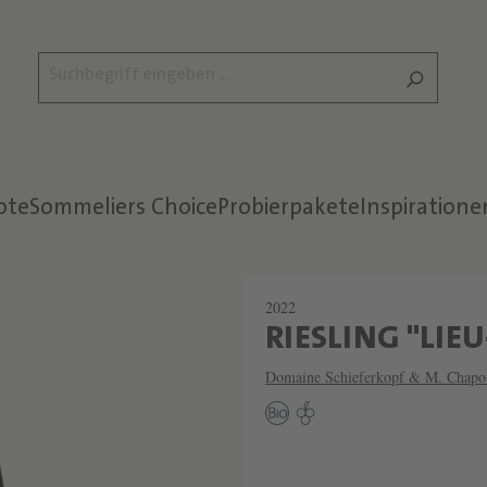
ote
Sommeliers Choice
Probierpakete
Inspiratione
2022
RIESLING "LIEU
Domaine Schieferkopf & M. Chapou