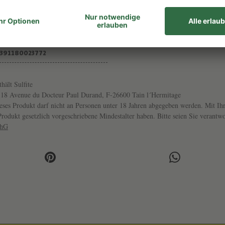
ArtikelNr
8-10°
22297-22
3391180023772
thält Sulfite
 18 Avenue du Docteur Paul Durand, F-26600 Tain l´Hermitage
ses Produkt darf nicht an Personen unter 18 Jahren abgegeben werden. Mit Ihr
s Produkt gesetzlich vorgeschriebene Mindestalter haben. Bitte seien Sie veran
chG