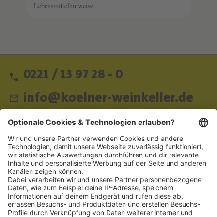
Lebensmittelhinweise
0221 / 13 97 28 - 0
info@koelner-weinkeller.de
Schnellzugriff
ZAHLUNGSMETHODEN
SOCIAL