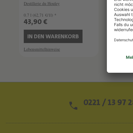
Destillerie du Houley
0.7 l
(62,71 €/1l) *
0.7 l
(42
43,90 €
29,9
IN DEN WARENKORB
IN 
Lebensmittelhinweise
Lebensmi
0221 / 13 97 2