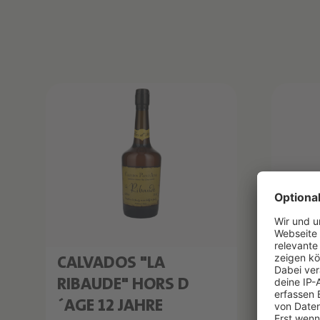
Produktliste überspringen
CALVADOS "LA
CALV
RIBAUDE" HORS D
AOC
´AGE 12 JAHRE
Christia