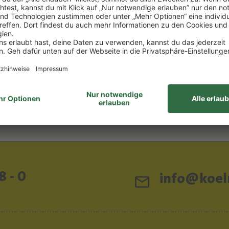
,71 €/1l) *
0.7 l
(53,57 €/1l) *
0 €
37,50 €
DEN WARENKORB
IN DEN WARENKOR
ttelhinweise
Lebensmittelhinweise
8 - 0
info@koeln