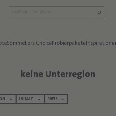
ote
Sommeliers Choice
Probierpakete
Inspiratione
keine Unterregion
ION
INHALT
PREIS