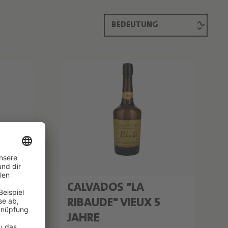
CALVADOS "LA
RIBAUDE" VIEUX 5
JAHRE