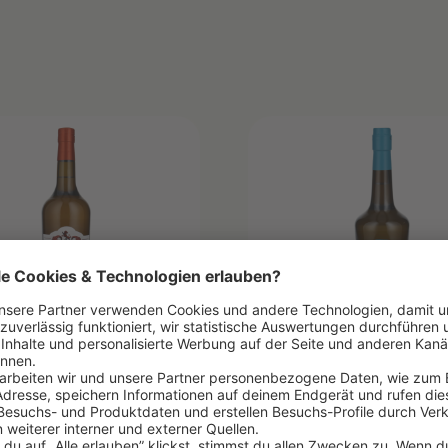
ADOS SELECT
LE GIN
Christian Drouin
n Drouin