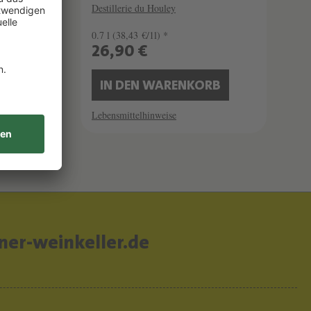
Destillerie du Houley
0.7 l
(38,43 €/1l) *
26,90 €
B
IN DEN WARENKORB
Lebensmittelhinweise
er-weinkeller.de