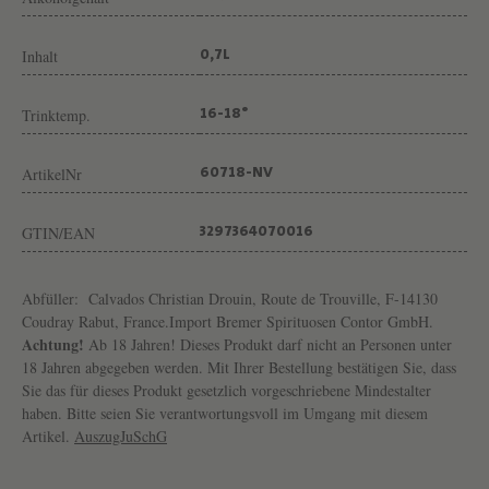
U
T
Inhalt
0,7L
C
H
Trinktemp.
16-18°
R
I
ArtikelNr
60718-NV
S
T
GTIN/EAN
3297364070016
I
A
Abfüller:
Calvados Christian Drouin, Route de Trouville, F-14130
Coudray Rabut, France.Import Bremer Spirituosen Contor GmbH.
N
Achtung!
Ab 18 Jahren! Dieses Produkt darf nicht an Personen unter
D
18 Jahren abgegeben werden. Mit Ihrer Bestellung bestätigen Sie, dass
Sie das für dieses Produkt gesetzlich vorgeschriebene Mindestalter
R
haben. Bitte seien Sie verantwortungsvoll im Umgang mit diesem
O
Artikel.
AuszugJuSchG
U