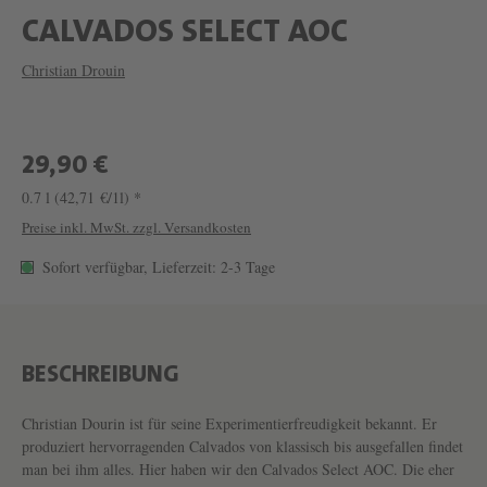
W
CALVADOS SELECT AOC
E
Christian Drouin
I
N
C
29,90 €
A
0.7 l
(42,71 €/1l) *
L
Preise inkl. MwSt. zzgl. Versandkosten
V
Sofort verfügbar, Lieferzeit: 2-3 Tage
A
D
O
BESCHREIBUNG
S
S
Christian Dourin ist für seine Experimentierfreudigkeit bekannt. Er
produziert hervorragenden Calvados von klassisch bis ausgefallen findet
E
man bei ihm alles. Hier haben wir den Calvados Select AOC. Die eher