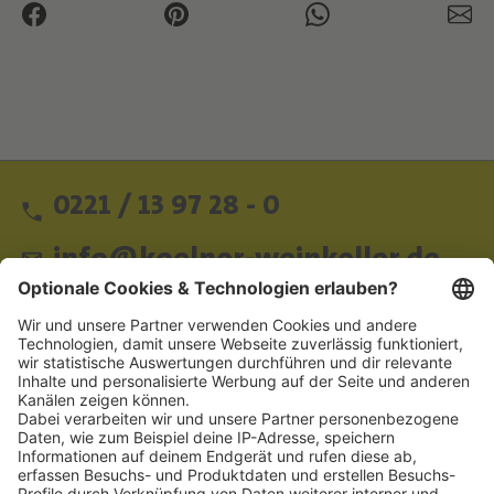
I
N
0221 / 13 97 28 - 0
info@koelner-weinkeller.de
Schnellzugriff
ZAHLUNGSMETHODEN
SOCIAL