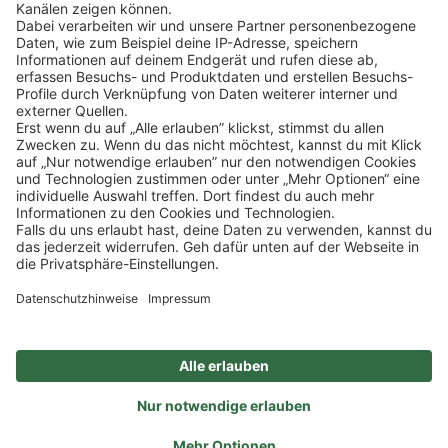
SOCIAL
NEWSLETTER
BESUCHEN SIE UNS
Alle Preise inkl. gesetzl. Mehrwertsteuer zzgl.
Versandkosten
und ggf.
Nachnahmegebühren, wenn nicht anders angegeben.
Impressum
Datenschutz
AGB
Privatsphäre-Einstellung
Barrierefreiheit
Zertifizierter Bio-Fachhändler
durch DE-ÖKO-006