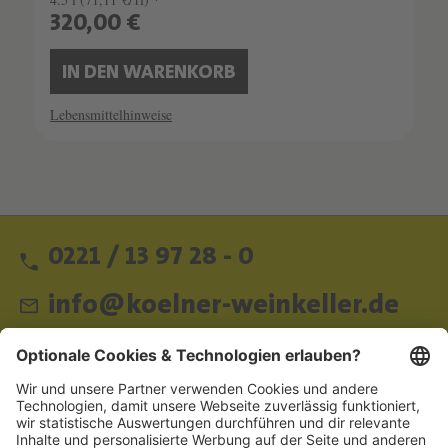
320,00 €
IN DEN WARENKORB
Lebensmittelhinweise
0221 / 13 97 28 - 0
info@koelner-weinkeller.de
Schnellzugriff
ZAHLUNGSMETHODEN