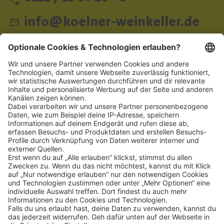
info@koelner-weinkeller.de
Schnellzugriff
ZAHLUNGSMETHODEN
SOCIAL
NEWSLETTER
BESUCHEN SIE UNS
Alle Preise inkl. gesetzl. Mehrwertsteuer zzgl.
Versandkosten
und ggf.
Nachnahmegebühren, wenn nicht anders angegeben.