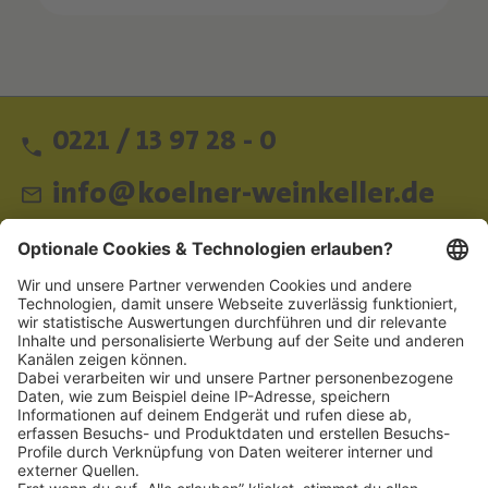
0221 / 13 97 28 - 0
info@koelner-weinkeller.de
Schnellzugriff
ZAHLUNGSMETHODEN
SOCIAL
NEWSLETTER