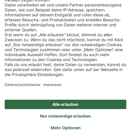
SOCIAL
NEWSLETTER
BESUCHEN SIE UNS
Alle Preise inkl. gesetzl. Mehrwertsteuer zzgl.
Versandkosten
und ggf.
Nachnahmegebühren, wenn nicht anders angegeben.
Impressum
Datenschutz
AGB
Privatsphäre-Einstellung
Barrierefreiheit
Zertifizierter Bio-Fachhändler
durch DE-ÖKO-006