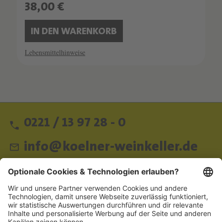
38,00 €
IN DEN WARENKORB
Lebensmittelhinweise
0221 / 13 97 28 - 0
info@koelner-weinkeller.de
Schnellzugriff
ZAHLUNGSMETHODEN