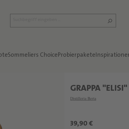
ote
Sommeliers Choice
Probierpakete
Inspiratione
GRAPPA "ELISI"
Distilleria Berta
39,90 €