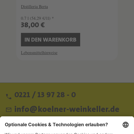
Distilleria Berta
0.7 l
(54,29 €/1l) *
38,00 €
IN DEN WARENKORB
Lebensmittelhinweise
0221 / 13 97 28 - 0
info@koelner-weinkeller.de
Schnellzugriff