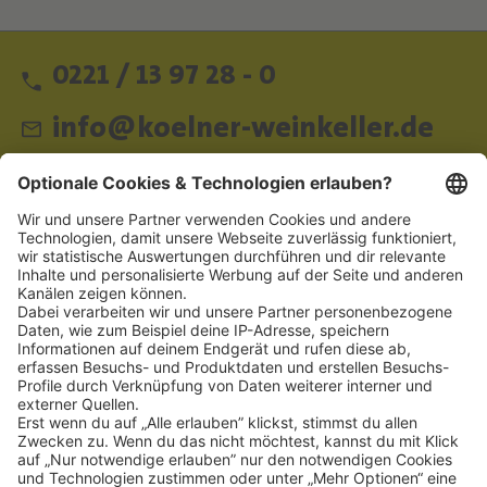
0221 / 13 97 28 - 0
info@koelner-weinkeller.de
Schnellzugriff
ZAHLUNGSMETHODEN
SOCIAL
NEWSLETTER
BESUCHEN SIE UNS