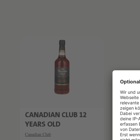
Produktliste überspringen
CANADIAN CLUB 12
YEARS OLD
Canadian Club