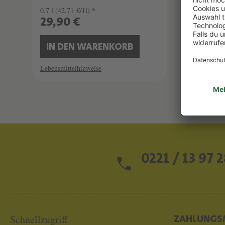
0.7 l
(42,71 €/1l) *
29,90 €
IN DEN WARENKORB
Lebensmittelhinweise
0221 / 13 97 2
Schnellzugriff
ZAHLUNGS