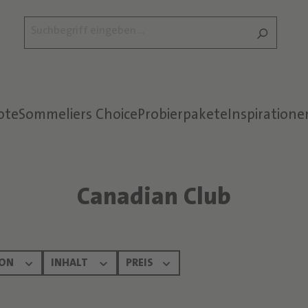
ote
Sommeliers Choice
Probierpakete
Inspiratione
Canadian Club
ION
INHALT
PREIS