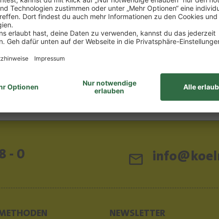
8 - 0
info@koeln
METHODEN
NEWSLETTER