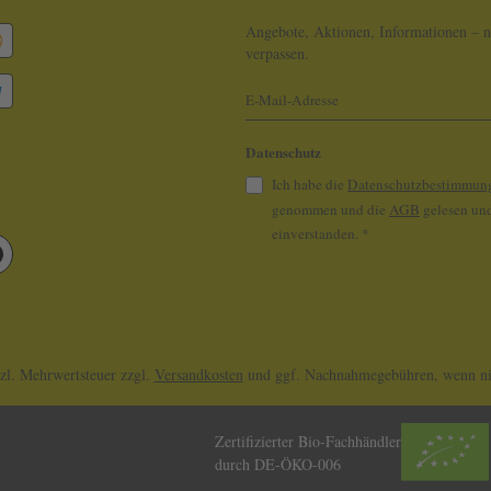
Angebote, Aktionen, Informationen – n
verpassen.
Datenschutz
Ich habe die
Datenschutzbestimmun
genommen und die
AGB
gelesen und
einverstanden.
*
tzl. Mehrwertsteuer zzgl.
Versandkosten
und ggf. Nachnahmegebühren, wenn nic
Zertifizierter Bio-Fachhändler
durch DE-ÖKO-006