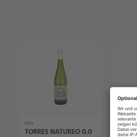
Produktliste überspringen
2024
2024
TORRES NATUREO 0.0
TORR