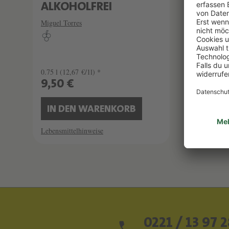
ALKOHOLFREI
ROSÉ
ALKO
Miguel Torres
Miguel T
0.75 l
(12,67 €/1l) *
0.75 l
(1
9,50 €
9,50
IN DEN WARENKORB
IN 
Lebensmittelhinweise
Lebensmi
0221 / 13 97 2