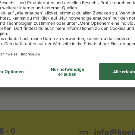
 0.0
TINTO 0.0
HOLFREI
ALKOHOLFREI
orres
Miguel Torres
2,67 €/1l) *
0.75 l
(12,27 €/1l) *
 €
9,20 €
DEN WARENKORB
IN DEN WARENKOR
ttelhinweise
Lebensmittelhinweise
8 - 0
info@koeln