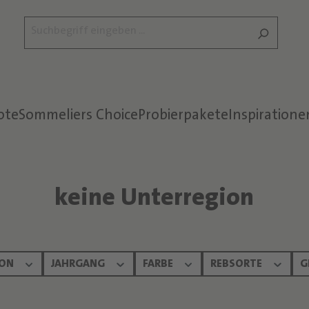
ote
Sommeliers Choice
Probierpakete
Inspiratione
keine Unterregion
ION
JAHRGANG
FARBE
REBSORTE
G