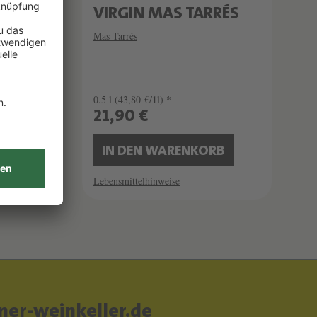
VIRGIN MAS TARRÉS
Mas Tarrés
0.5 l
(43,80 €/1l) *
21,90 €
B
IN DEN WARENKORB
Lebensmittelhinweise
er-weinkeller.de