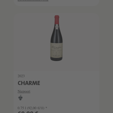
2023
CHARME
Niepoort
0.75 l
(92,00 €/1l) *