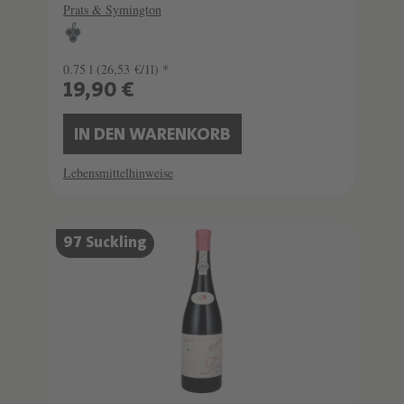
Prats & Symington
0.75 l
(26,53 €/1l) *
19,90 €
IN DEN WARENKORB
Lebensmittelhinweise
SCHATZKAMMER
97 Suckling
LIMITIERT