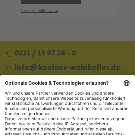
Lebensmittelhinweise
0221 / 13 97 28 - 0
info@koelner-weinkeller.de
Schnellzugriff
ZAHLUNGSMETHODEN
SOCIAL