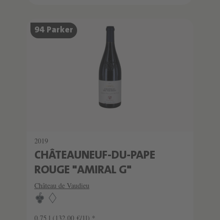
SCHATZKAMMER
94 Parker
LIMITIERT
2019
CHÂTEAUNEUF-DU-PAPE
ROUGE "AMIRAL G"
Château de Vaudieu
0.75 l
(132,00 €/1l) *