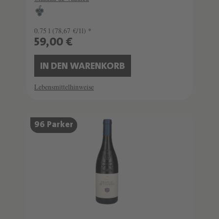
0.75 l
(78,67 €/1l) *
59,00 €
IN DEN WARENKORB
Lebensmittelhinweise
SCHATZKAMMER
96 Parker
SEHR LIMITIERT