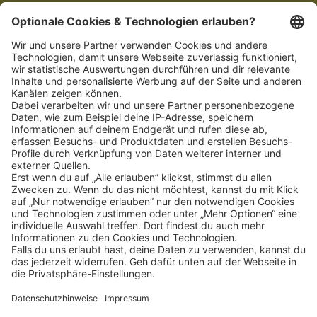
Schnellzugriff
ZAHLUNGSMETHODEN
SOCIAL
NEWSLETTER
BESUCHEN SIE UNS
Alle Preise inkl. gesetzl. Mehrwertsteuer zzgl.
Versandkosten
und ggf.
Nachnahmegebühren, wenn nicht anders angegeben.
Impressum
Datenschutz
AGB
Privatsphäre-Einstellung
Barrierefreiheit