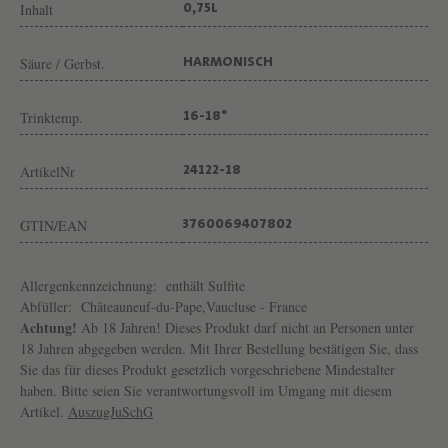
N
Inhalt
0,75L
G
Säure / Gerbst.
HARMONISCH
U
T
Trinktemp.
16-18°
C
H
ArtikelNr
24122-18
Â
T
GTIN/EAN
3760069407802
E
A
Allergenkennzeichnung:
enthält Sulfite
U
Abfüller:
Châteauneuf-du-Pape,Vaucluse - France
Achtung!
Ab 18 Jahren! Dieses Produkt darf nicht an Personen unter
D
18 Jahren abgegeben werden. Mit Ihrer Bestellung bestätigen Sie, dass
E
Sie das für dieses Produkt gesetzlich vorgeschriebene Mindestalter
haben. Bitte seien Sie verantwortungsvoll im Umgang mit diesem
V
Artikel.
AuszugJuSchG
A