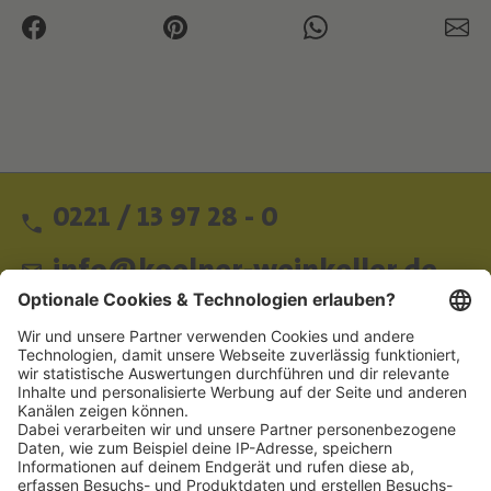
U
D
I
E
U
0221 / 13 97 28 - 0
info@koelner-weinkeller.de
Schnellzugriff
ZAHLUNGSMETHODEN
SOCIAL