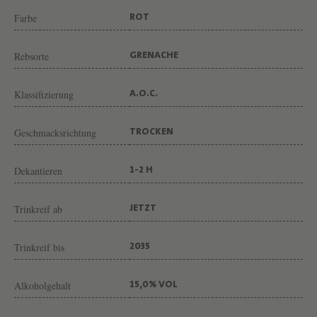
"
Farbe
ROT
A
M
Rebsorte
GRENACHE
I
R
Klassifizierung
A.O.C.
A
L
Geschmacksrichtung
TROCKEN
G
Dekantieren
1-2 H
"
V
Trinkreif ab
JETZT
O
N
Trinkreif bis
2035
W
E
Alkoholgehalt
15,0% VOL
I