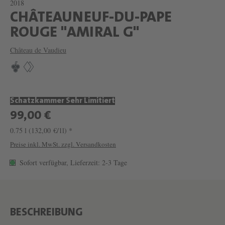
2018
CHÂTEAUNEUF-DU-PAPE
W
ROUGE "AMIRAL G"
E
Château de Vaudieu
I
N
C
Schatzkammer Sehr Limitiert
H
99,00 €
Â
0.75 l
(132,00 €/1l) *
T
Preise inkl. MwSt. zzgl. Versandkosten
E
Sofort verfügbar, Lieferzeit: 2-3 Tage
A
U
N
E
BESCHREIBUNG