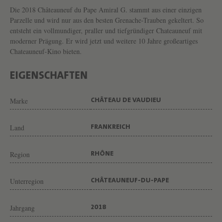
U
Die 2018 Châteauneuf du Pape Amiral G. stammt aus einer einzigen
F
Parzelle und wird nur aus den besten Grenache-Trauben gekeltert. So
entsteht ein vollmundiger, praller und tiefgründiger Chateauneuf mit
-
moderner Prägung. Er wird jetzt und weitere 10 Jahre großeartiges
D
Chateauneuf-Kino bieten.
U
-
EIGENSCHAFTEN
P
Marke
CHÂTEAU DE VAUDIEU
A
P
Land
FRANKREICH
E
R
Region
RHÔNE
O
U
Unterregion
CHÂTEAUNEUF-DU-PAPE
G
Jahrgang
2018
E