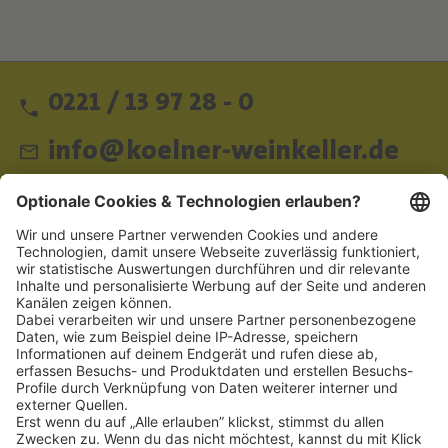
0221 / 13 97 28 - 0
info@koelner-weinkeller.de
Schnellzugriff
ZAHLUNGSMETHODEN
SOCIAL
NEWSLETTER