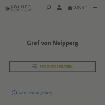
Zum Hauptinhalt springen
Zum Hauptinhalt springen
0,00 € *
Graf von Neipperg
Text überspringen
PRODUKTE FILTERN
Produktliste überspringen
Keine Produkte gefunden.