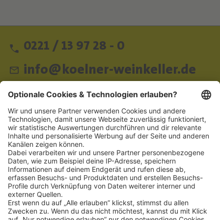
0221 / 13 97 28 - 0
info@koelner-weinkeller.de
Schnellzugriff
ZAHLUNGSMETHODEN
SOCIAL
NEWSLETTER