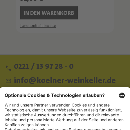
IN DEN WARENKORB
Lebensmittelhinweise
0221 / 13 97 28 - 0
info@koelner-weinkeller.de
Schnellzugriff
ZAHLUNGSMETHODEN