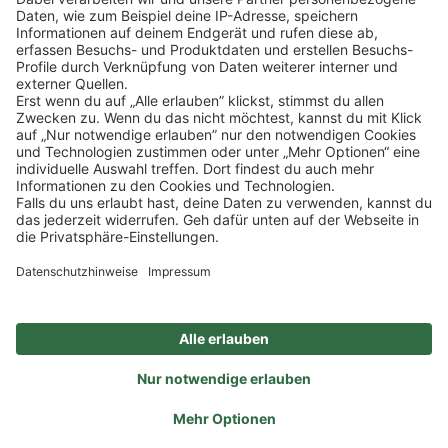
SOCIAL
NEWSLETTER
BESUCHEN SIE UNS
Alle Preise inkl. gesetzl. Mehrwertsteuer zzgl.
Versandkosten
und ggf.
Nachnahmegebühren, wenn nicht anders angegeben.
Impressum
Datenschutz
AGB
Privatsphäre-Einstellung
Barrierefreiheit
Zertifizierter Bio-Fachhändler
durch DE-ÖKO-006
Ein Unternehmen der