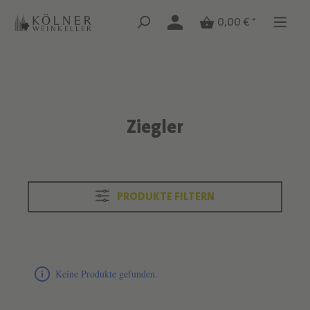
Zum Hauptinhalt springen
Zum Hauptinhalt springen
0,00 € *
Ziegler
Text überspringen
PRODUKTE FILTERN
Produktliste überspringen
Keine Produkte gefunden.