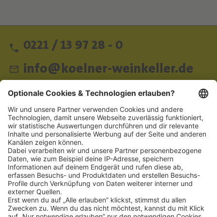
0221 / 13 97 28 - 0
info@koelner-weinkeller.de
Schnellzugriff
ZAHLUNGSMETHODEN
SOCIAL
NEWSLETTER