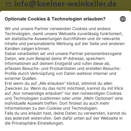
info@koelner-weinkeller.de
Schnellzugriff
ZAHLUNGSMETHODEN
SOCIAL
NEWSLETTER
BESUCHEN SIE UNS
Alle Preise inkl. gesetzl. Mehrwertsteuer zzgl.
Versandkosten
und ggf.
Nachnahmegebühren, wenn nicht anders angegeben.