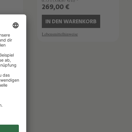
0.75 l
(358,67 €/1l) *
269,00 €
B
IN DEN WARENKORB
Lebensmittelhinweise