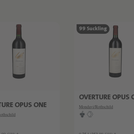
ZKAMMER
SCHATZKAMMER
99 Suckling
MITIERT
SEHR LIMITIERT
OVERTURE OPUS 
TURE OPUS ONE
Mondavi/Rothschild
othschild