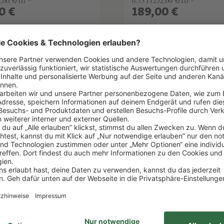
,00 €/1l) *
0.75 l
(252,00 €/1l) *
0 €
189,00 €
EN WARENKORB
IN DEN WARENKOR
elhinweise
Lebensmittelhinweise