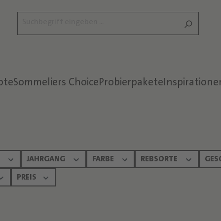
ote
Sommeliers Choice
Probierpakete
Inspiratione
Text überspringen
N
JAHRGANG
FARBE
REBSORTE
GES
PREIS