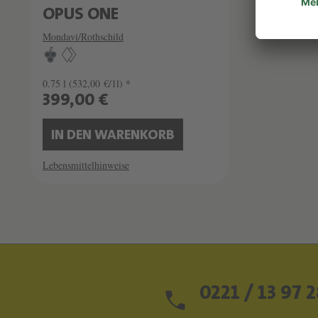
OPUS ONE
Mondavi/Rothschild
0.75 l
(532,00 €/1l) *
399,00 €
IN DEN WARENKORB
Lebensmittelhinweise
0221 / 13 97 2