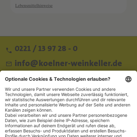
Lebensmittelhinweise
0221 / 13 97 28 - 0
info@koelner-weinkeller.de
Schnellzugriff
ZAHLUNGSMETHODEN
SOCIAL