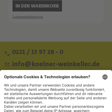
IN DEN WARENKORB
Lebensmittelhinweise
0221 / 13 97 28 - 0
info@koelner-weinkeller.de
Schnellzugriff
ZAHLUNGSMETHODEN