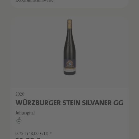
2020
WÜRZBURGER STEIN SILVANER GG
Juliusspital
0.75 l
(48,00 €/1l) *