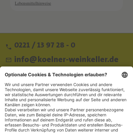
Lebensmittelhinweise
0221 / 13 97 28 - 0
info@koelner-weinkeller.de
Schnellzugriff
ZAHLUNGSMETHODEN
SOCIAL