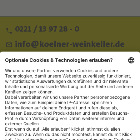
0221 / 13 97 28 - 0
info@koelner-weinkeller.de
Schnellzugriff
ZAHLUNGSMETHODEN
SOCIAL
NEWSLETTER