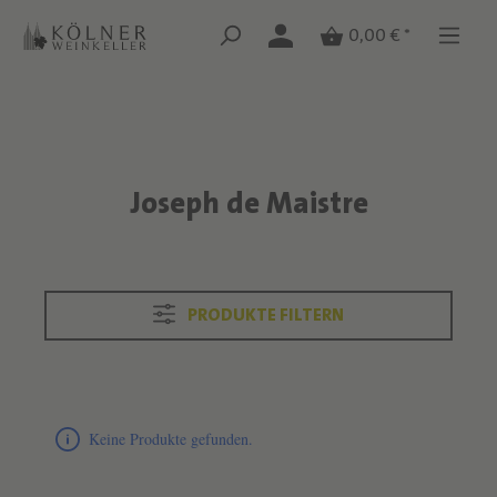
Zum Hauptinhalt springen
Zum Hauptinhalt springen
0,00 € *
Joseph de Maistre
Text überspringen
PRODUKTE FILTERN
Produktliste überspringen
Keine Produkte gefunden.