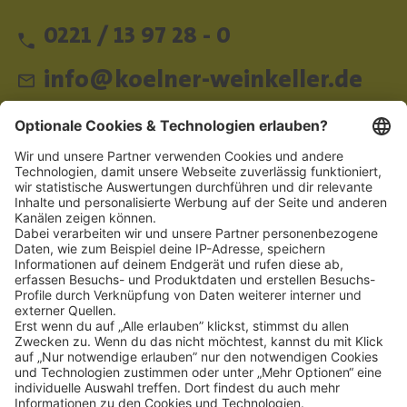
0221 / 13 97 28 - 0
info@koelner-weinkeller.de
Schnellzugriff
ZAHLUNGSMETHODEN
SOCIAL
NEWSLETTER
BESUCHEN SIE UNS