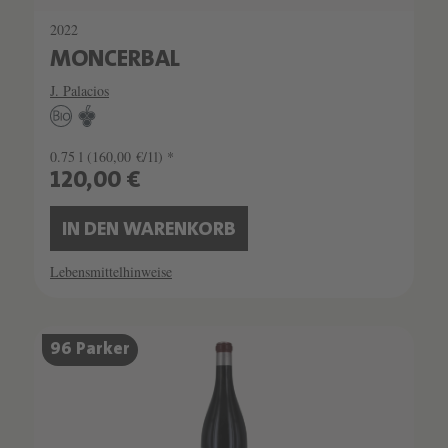
2022
MONCERBAL
J. Palacios
0.75 l
(160,00 €/1l) *
120,00 €
IN DEN WARENKORB
Lebensmittelhinweise
SCHATZKAMMER
96 Parker
LIMITIERT