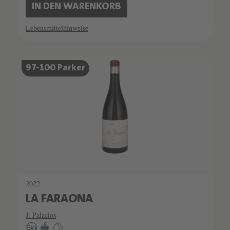
IN DEN WARENKORB
Lebensmittelhinweise
SCHATZKAMMER
97-100 Parker
SEHR LIMITIERT
2022
LA FARAONA
J. Palacios