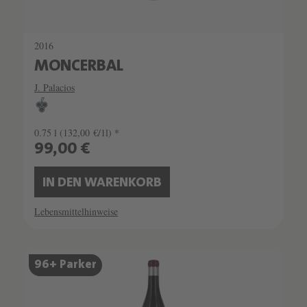
2016
MONCERBAL
J. Palacios
0.75 l
(132,00 €/1l) *
99,00 €
IN DEN WARENKORB
Lebensmittelhinweise
SCHATZKAMMER
96+ Parker
LIMITIERT