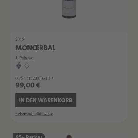
2015
MONCERBAL
J. Palacios
0.75 l
(132,00 €/1l) *
99,00 €
IN DEN WARENKORB
Lebensmittelhinweise
SCHATZKAMMER
95+ Parker