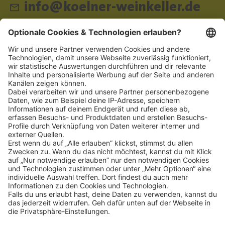
info@koelner-weinkeller.de
Schnellzugriff
ZAHLUNGSMETHODEN
SOCIAL
NEWSLETTER
BESUCHEN SIE UNS
Alle Preise inkl. gesetzl. Mehrwertsteuer zzgl.
Versandkosten
und ggf.
Nachnahmegebühren, wenn nicht anders angegeben.