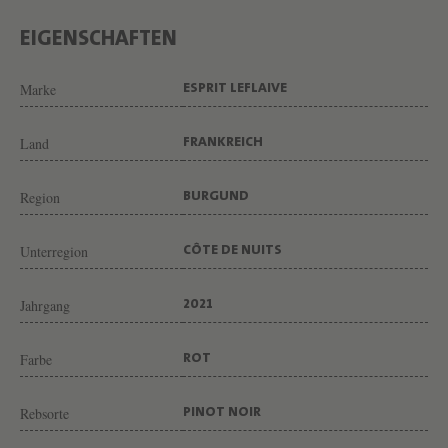
B
E
EIGENSCHAFTEN
R
Marke
ESPRIT LEFLAIVE
T
I
Land
FRANKREICH
N
V
Region
BURGUND
O
N
Unterregion
CÔTE DE NUITS
W
E
Jahrgang
2021
I
Farbe
ROT
N
G
Rebsorte
PINOT NOIR
U