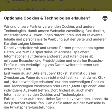
info@koelner-weinkeller.de
Schnellzugriff
ZAHLUNGSMETHODEN
SOCIAL
NEWSLETTER
BESUCHEN SIE UNS
Alle Preise inkl. gesetzl. Mehrwertsteuer zzgl.
Versandkosten
und ggf.
Nachnahmegebühren, wenn nicht anders angegeben.