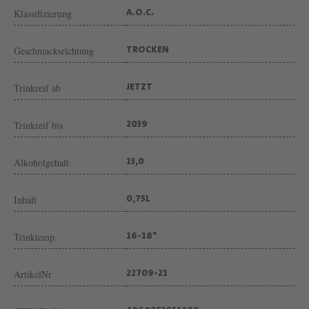
T
Klassifizierung
A.O.C.
E
S
Geschmacksrichtung
TROCKEN
P
R
Trinkreif ab
JETZT
I
Trinkreif bis
2039
T
L
Alkoholgehalt
13,0
E
F
Inhalt
0,75L
L
A
Trinktemp.
16-18°
I
V
ArtikelNr
22709-21
E