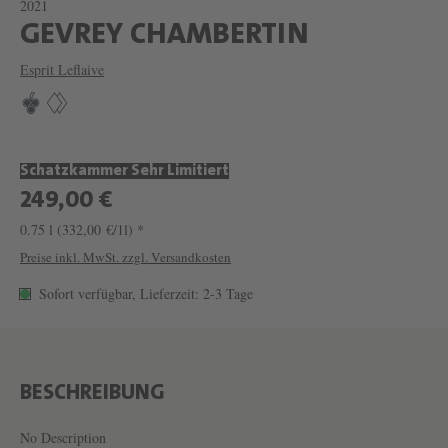
2021
W
GEVREY CHAMBERTIN
E
Esprit Leflaive
I
N
G
Schatzkammer Sehr Limitiert
E
249,00 €
V
0.75 l
(332,00 €/1l) *
R
Preise inkl. MwSt. zzgl. Versandkosten
E
Sofort verfügbar, Lieferzeit: 2-3 Tage
Y
C
H
A
BESCHREIBUNG
M
No Description