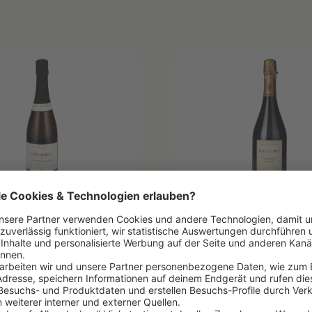
ZKAMMER
SCHATZKAMMER
MITIERT
SEHR LIMITIERT
2014
D CRU BLANC DE
GRAND CRU MILL
 VIEILLES VIGNES
Egly-Ouriet
RAYERES
t