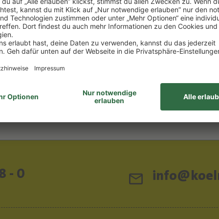
,33 €/1l) *
0.75 l
(664,00 €/1l) *
0 €
498,00 €
EN WARENKORB
IN DEN WARENKOR
elhinweise
Lebensmittelhinweise
8 - 0
info@koeln