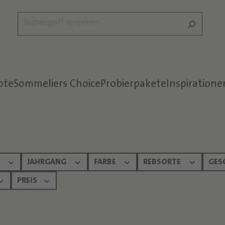
ote
Sommeliers Choice
Probierpakete
Inspiratione
Text überspringen
N
JAHRGANG
FARBE
REBSORTE
GES
PREIS