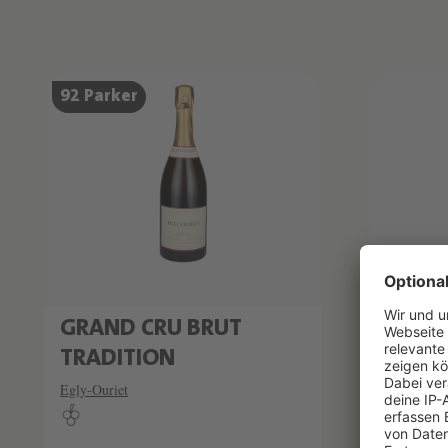
Produktliste überspringen
SCHAT
92 Parker
SEHR LI
NV
GRAND CRU BRUT
GRAN
TRADITION
NOIRS
Egly-Ouriet
LES C
Egly-Ourie