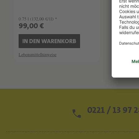
0.75 l
(132,00 €/1l) *
0.75 l
(465
99,00 €
349,0
IN DEN WARENKORB
IN D
Lebensmittelhinweise
Lebensmitt
0221 / 13 97 2