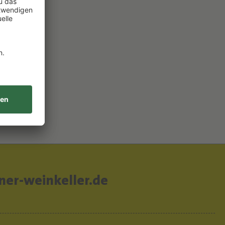
B
er-weinkeller.de