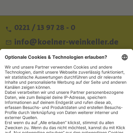
0221 / 13 97 28 - 0
info@koelner-weinkeller.de
Schnellzugriff
ZAHLUNGSMETHODEN
SOCIAL
NEWSLETTER