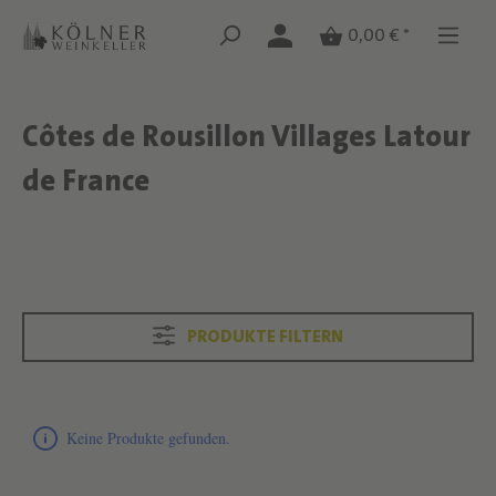
Zum Hauptinhalt springen
Zum Hauptinhalt springen
0,00 € *
Côtes de Rousillon Villages Latour
Text überspringen
de France
Text überspringen
PRODUKTE FILTERN
Produktliste überspringen
Keine Produkte gefunden.